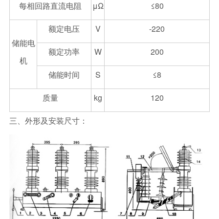
每相回路直流电阻
μΩ
≤80
额定电压
V
-220
储能电
额定功率
W
200
机
储能时间
S
≤8
质量
kg
120
三、外形及安装尺寸：