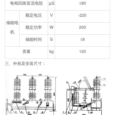
每相回路直流电阻
μΩ
≤80
额定电压
V
-220
储能电
额定功率
W
200
机
储能时间
S
≤8
质量
kg
120
三、外形及安装尺寸：