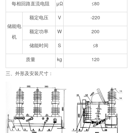
每相回路直流电阻
μΩ
≤80
额定电压
V
-220
储能电
额定功率
W
200
机
储能时间
S
≤8
质量
kg
120
三、外形及安装尺寸：