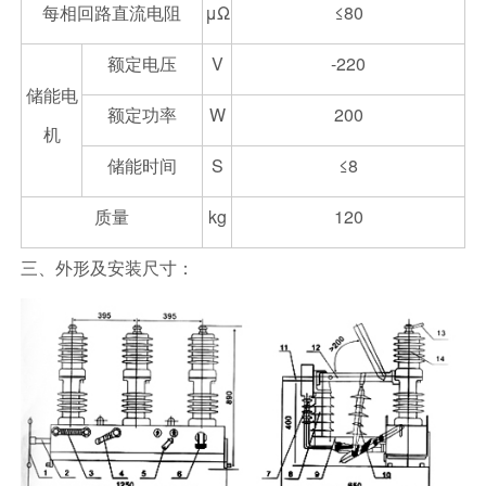
每相回路直流电阻
μΩ
≤80
额定电压
V
-220
储能电
额定功率
W
200
机
储能时间
S
≤8
质量
kg
120
三、外形及安装尺寸：