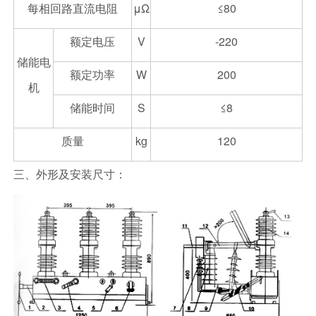
每相回路直流电阻
μΩ
≤80
额定电压
V
-220
储能电
额定功率
W
200
机
储能时间
S
≤8
质量
kg
120
三、外形及安装尺寸：