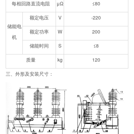
每相回路直流电阻
μΩ
≤80
额定电压
V
-220
储能电
额定功率
W
200
机
储能时间
S
≤8
质量
kg
120
三、外形及安装尺寸：