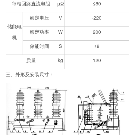
每相回路直流电阻
μΩ
≤80
额定电压
V
-220
储能电
额定功率
W
200
机
储能时间
S
≤8
质量
kg
120
三、外形及安装尺寸：