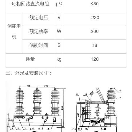
每相回路直流电阻
μΩ
≤80
额定电压
V
-220
储能电
额定功率
W
200
机
储能时间
S
≤8
质量
kg
120
三、外形及安装尺寸：