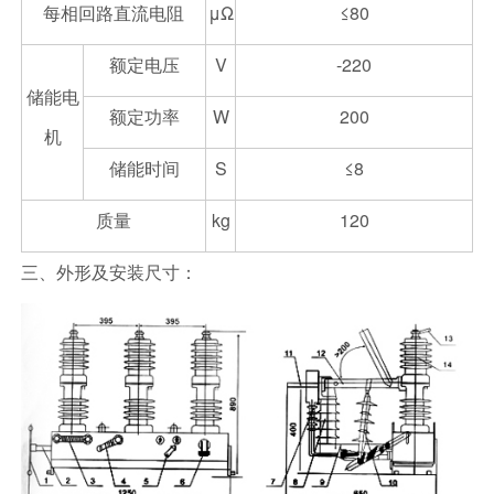
每相回路直流电阻
μΩ
≤80
额定电压
V
-220
储能电
额定功率
W
200
机
储能时间
S
≤8
质量
kg
120
三、外形及安装尺寸：